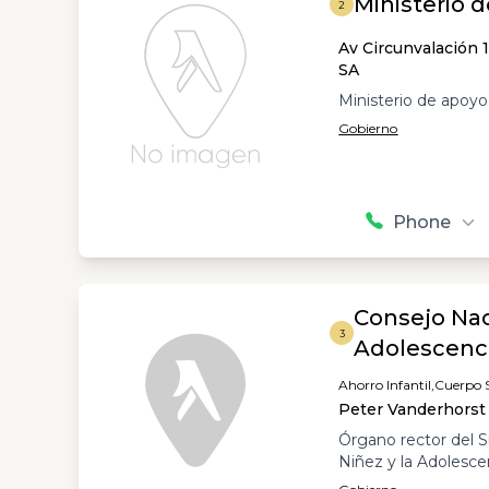
Ministerio d
2
Av Circunvalación 
SA
Ministerio de apoyo
Gobierno
Phone
Consejo Nac
3
Adolescenc
Ahorro Infantil,
Cuerpo S
Peter Vanderhorst 
Órgano rector del S
Niñez y la Adolesce