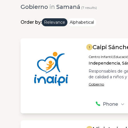
Gobierno
in
Samaná
(7 results)
Order by:
Relevance
Alphabetical
Caipi Sánch
1
Centro Infantil,
Educación
Independencia, S
Responsables de ges
de calidad a niños y
Gobierno
Phone