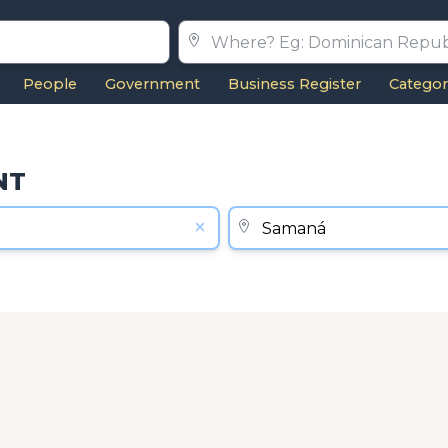
People
Government
Business Register
Categor
NT