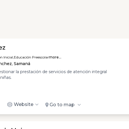
ez
 Inicial,
Educación Preescolar
more...
ánchez, Samaná
tionar la prestación de servicios de atención integral
 niñas.
Website
Go to map