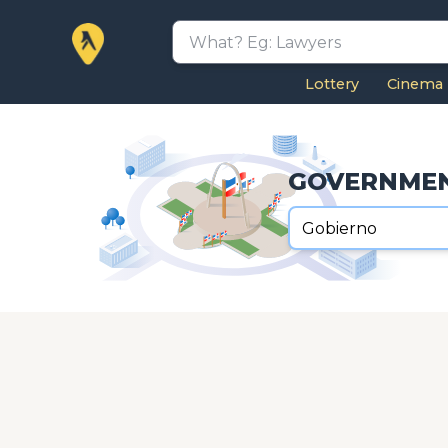
Lottery
Cinema
GOVERNME