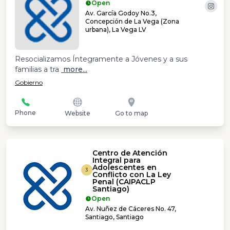
Open
Av. García Godoy No.3,
Concepción de La Vega (Zona
urbana), La Vega LV
Resocializamos Íntegramente a Jóvenes y a sus
familias a tra
more...
Gobierno
Phone
Website
Go to map
Centro de Atención
Integral para
Adolescentes en
3
Conflicto con La Ley
Penal (CAIPACLP
Santiago)
Open
Av. Nuñez de Cáceres No. 47,
Santiago, Santiago