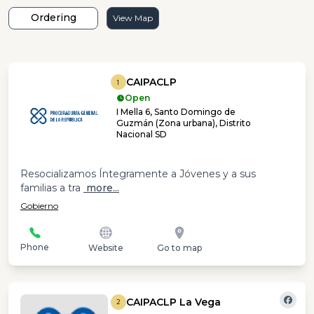
Ordering
View Map
CAIPACLP
1
Open
I Mella 6, Santo Domingo de
Guzmán (Zona urbana), Distrito
Nacional SD
Resocializamos Íntegramente a Jóvenes y a sus
familias a tra
more...
Gobierno
Phone
Website
Go to map
CAIPACLP La Vega
2