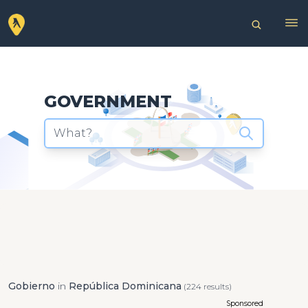
GOVERNMENT
What?
Gobierno
in
República Dominicana
(224 results)
Sponsored