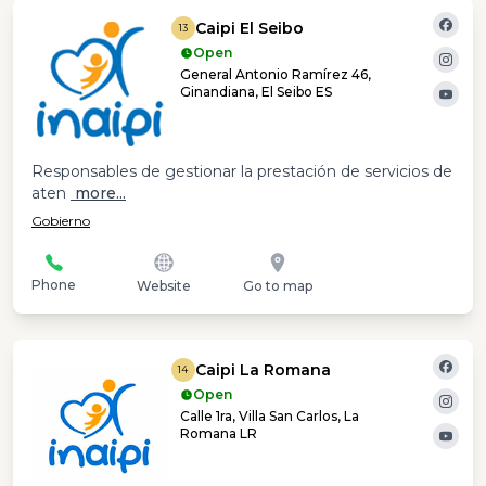
Caipi El Seibo
13
Open
General Antonio Ramírez 46,
Ginandiana, El Seibo ES
Responsables de gestionar la prestación de servicios de
aten
more...
Gobierno
Phone
Website
Go to map
Caipi La Romana
14
Open
Calle 1ra, Villa San Carlos, La
Romana LR