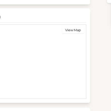
n
View Map