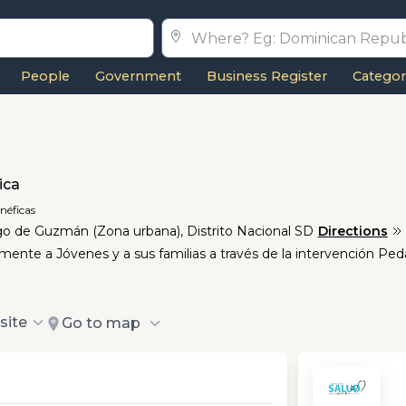
People
Government
Business Register
Categor
ica
néficas
go de Guzmán (Zona urbana), Distrito Nacional SD
Directions
ente a Jóvenes y a sus familias a través de la intervención Pe
site
Go to map