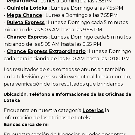
-
Repartidera
: Lunes a Domingo a las 7:55PM
-
Quiniela Loteka
: Lunes a Domingo a las 7:55PM
-
Mega Chance
: Lunes a Domingo a las 7:55PM
-
Ruleta Express
: Lunes a Domingo cada 5 minutos
iniciando de las 5:03 AM hasta las 9:58 PM
-
Chance Express
: Lunes a Domingo cada 5 minutos
iniciando de las 5:05 AM hasta las 9:55 PM
-
Chance Express Extraordinario
: Lunes a Domingo
cada hora iniciando de las 6:00 AM hasta las 10:00 PM
Los resultados de sus sorteos se anuncian también
en la televisión y en su sitio web oficial
loteka.com.do
;
para verificación de los resultados que brindamos.
Ubicación, Teléfono e Informaciones de las Oficinas de
Loteka
Encuentra en nuestra categoría
Loterías
la
información de las oficinas de Loteka.
Bancas cerca de mí
En nuestra sección de Negocios, puedes encontrar