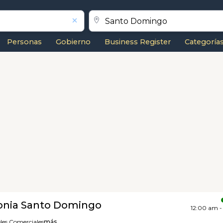
Personas
Gobierno
Business Register
Categoría
lonia Santo Domingo
12:00 am -
les Comerciales
más...