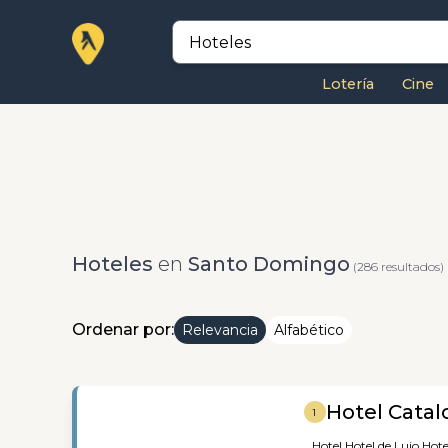
Lotería
Cine
Hoteles
en
Santo Domingo
(286 resultados)
Ordenar por:
Relevancia
Alfabético
Hotel Cata
1
Hotel,
Hotel de Lujo,
Hote