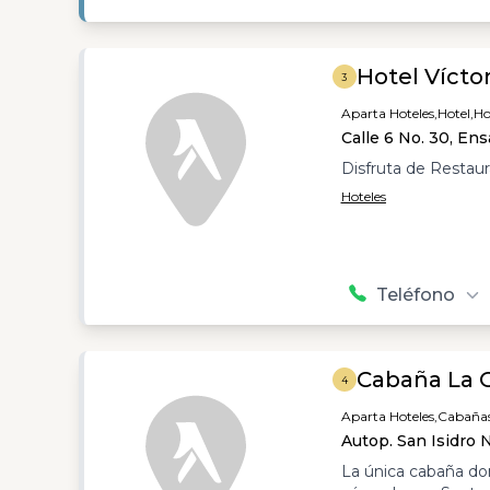
Hotel Vícto
3
Aparta Hoteles,
Hotel,
Ho
Calle 6 No. 30, En
Disfruta de Restau
Hoteles
Teléfono
Cabaña La O
4
Aparta Hoteles,
Cabañas
Autop. San Isidro 
La única cabaña do