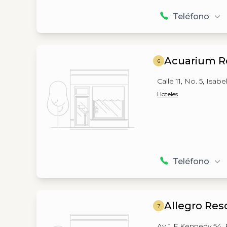
Teléfono
Acuarium R
6
Calle 11, No. 5, Isa
Hoteles
Teléfono
Allegro Res
7
Av J F Kennedy 54, P