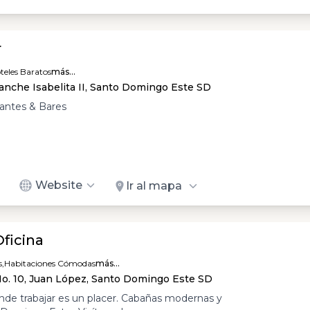
r
teles Baratos
más...
sanche Isabelita II, Santo Domingo Este SD
rantes & Bares
Website
Ir al mapa
ficina
,
Habitaciones Cómodas
más...
No. 10, Juan López, Santo Domingo Este SD
nde trabajar es un placer. Cabañas modernas y