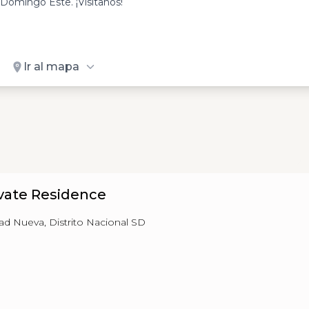
omingo Este. ¡Visítanos!
Ir al mapa
vate Residence
dad Nueva, Distrito Nacional SD