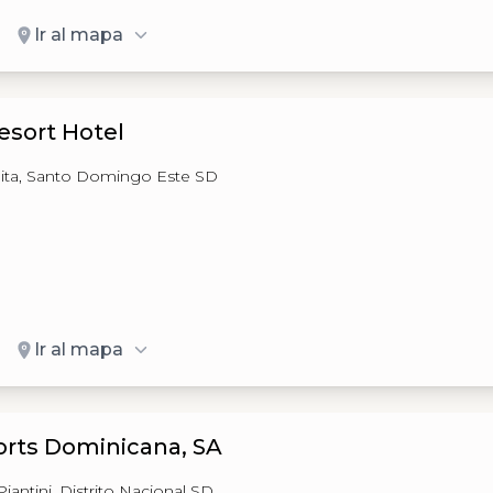
Ir al mapa
esort Hotel
belita, Santo Domingo Este SD
Ir al mapa
orts Dominicana, SA
iantini, Distrito Nacional SD