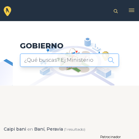
GOBIERNO
¿Qué buscas? Ej:Ministerio
Caipi bani
en
Baní, Peravia
(1 resultado)
Patrocinador