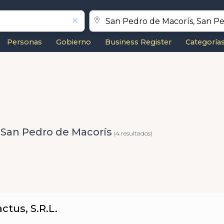
Personas
Gobierno
Business Register
Categoría
 San Pedro de Macorís
(4 resultados)
ctus, S.R.L.