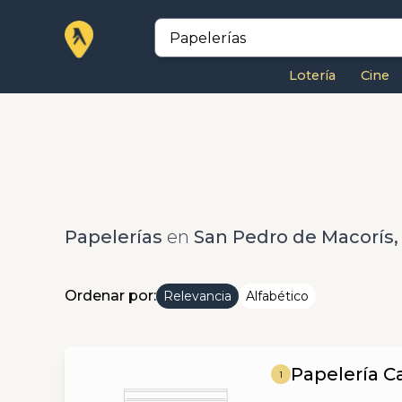
Lotería
Cine
Papelerías
en
San Pedro de Macorís,
Ordenar por:
Relevancia
Alfabético
Papelería Ca
1