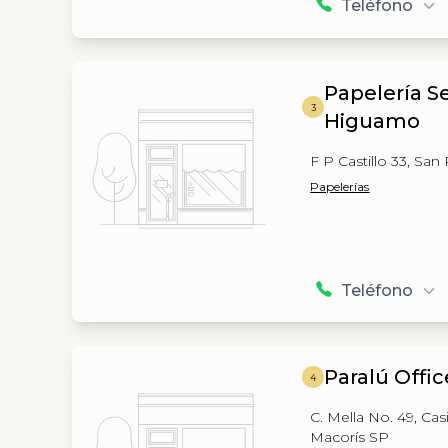
Teléfono
Papelería S
3
Higuamo
F P Castillo 33, Sa
Papelerías
Teléfono
Paralú Offic
4
C. Mella No. 49, Ca
Macorís SP