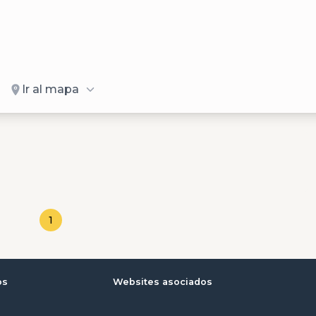
Ir al mapa
1
os
Websites asociados