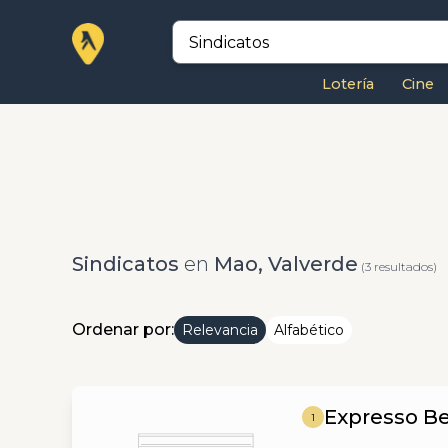
Lotería
Cine
Sindicatos
en
Mao, Valverde
(3 resultados)
Ordenar por:
Relevancia
Alfabético
Expresso Be
1