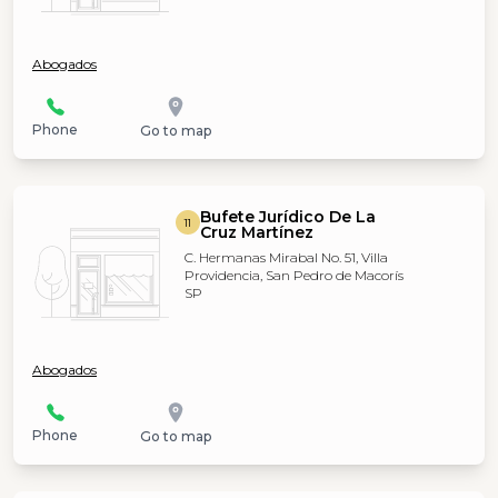
Abogados
Phone
Go to map
Bufete Jurídico De La
11
Cruz Martínez
C. Hermanas Mirabal No. 51, Villa
Providencia, San Pedro de Macorís
SP
Abogados
Phone
Go to map