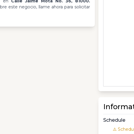
da en
Calle Jaime Mota No. 36, 81000.
re este negocio, llame ahora para solicitar
Informa
Schedule
⚠️ Schedul