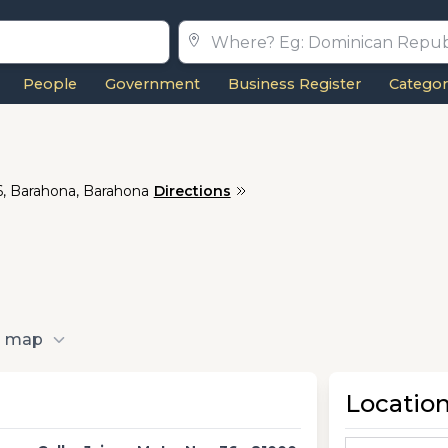
People
Government
Business Register
Categor
6, Barahona, Barahona
Directions
o map
Locatio