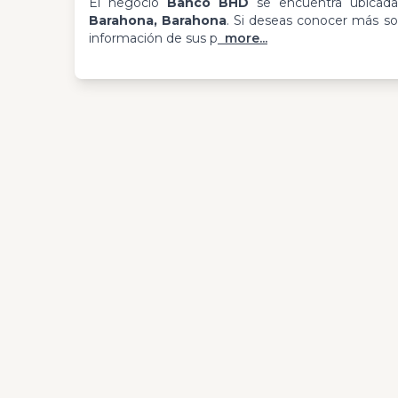
El negocio
Banco BHD
se encuentra ubica
Barahona, Barahona
. Si deseas conocer más sob
información de sus p
more...