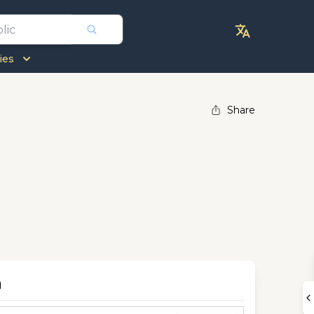
ies
Share
n