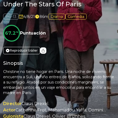
Under The Stars Of Paris
PG-13
4/8/21
86m
Drama
Comedia
67.2
%
Puntuación
Reproducir tráiler
Sinopsis
Christine no tiene hogar en París. Una noche de invierno
encuentra a Suli, un niño eritreo de 8 años, sollozando frente
a su refugio. Atados por sus condiciones marginales, se
embarcan juntos en un viaje emocional para encontrar a su
madre en París.
Director
Claus Drexel.
Actor
Catherine Frot, Mahamadou Yaffa, Dominique Frot, Jean-Henri Compère, Richna Louvet, Raphaël Thiéry.
Guionista
Claus Drexel, Olivier Brunhes.