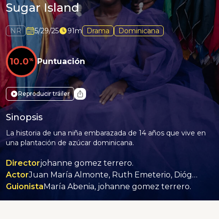
Sugar Island
NR
5/29/25
91m
Drama
Dominicana
10.0
%
Puntuación
Reproducir tráiler
Sinopsis
La historia de una niña embarazada de 14 años que vive en
una plantación de azúcar dominicana.
Director
johanne gomez terrero.
Actor
Juan María Almonte, Ruth Emeterio, Diógenes Medina, francisco cruz, Yelidá Díaz, Génesis Piñeyro.
Guionista
María Abenia, johanne gomez terrero.