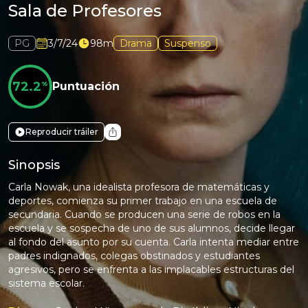
Sala de Profesores
PG
3/7/24
98m
Drama
Suspenso
72.2
%
Puntuación
Reproducir tráiler
Sinopsis
Carla Nowak, una idealista profesora de matemáticas y
deportes, comienza su primer trabajo en una escuela de
secundaria. Cuando se producen una serie de robos en la
escuela y se sospecha de uno de sus alumnos, decide llegar
al fondo del asunto por su cuenta. Carla intenta mediar entre
padres indignados, colegas obstinados y estudiantes
agresivos, pero se enfrenta a las implacables estructuras del
sistema escolar.