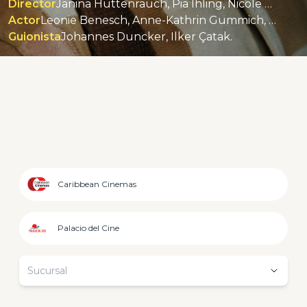
Director
Janina Hüttenrauch, Pia Ihling, Nicole Birkholz, Johannes Duncker, İlker Çatak.
Actor
Leonie Benesch, Anne-Kathrin Gummich, Rafael Stachowiak, Michael Klammer, Eva Löbau, Kathrin Wehlisch, Sarah Bauerett, Canan Samadi, Kersten Reimann, Henriette Sievers, Benjamin Bishop, Tim Porath, Katinka Auberger, Katharina Marie Schubert, Uygar Tamer, Özgür Karadeniz, Leonard Stettnisch, Oskar Zickur, Antonia Luise Krämer, Elsa Krieger, Vincent Stachowiak, Can Rodenbostel, Padmé Hamdemir, Lisa Marie Trense, Lotta Wriedt, Nelson Pres, Joesfine Jahn, Lewe Wagner, Mikail Osanmaz, Ruben Kupisch, Emma Phu, Klara Lindner-Figura, Enno Hoppe, Ruby L. Kauka, Solomon Röthig, Zayana Mielke, Phileas Spallek, Ela Eroglu, Johanna Götting, Jade Nadarajah, Goya Rego, Yaw Boah-Amponsem, Jonas Albrecht.
Guionista
Johannes Duncker, Ilker Çatak.
Caribbean Cinemas
Palacio del Cine
Sucursal