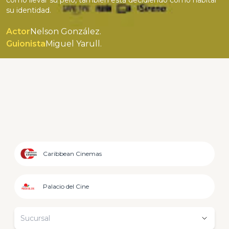
cómo llevar su pelo, también está decidiendo cómo habitar
su identidad.
Actor
Nelson González.
Guionista
Miguel Yarull.
Caribbean Cinemas
Palacio del Cine
Sucursal