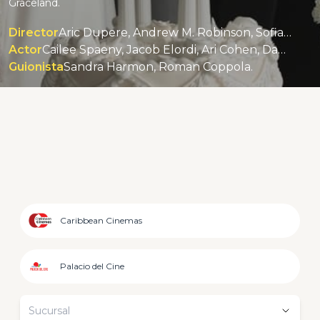
Graceland.
Director
Aric Dupere, Andrew M. Robinson, Sofia Coppola.
Actor
Cailee Spaeny, Jacob Elordi, Ari Cohen, Dagmara Domińczyk, Tim Post.
Guionista
Sandra Harmon, Roman Coppola.
Caribbean Cinemas
Palacio del Cine
Sucursal