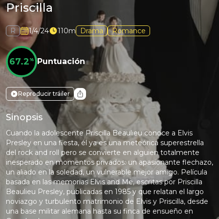
Priscilla
R
1/4/24
110m
Drama
Romance
67.2
%
Puntuación
Reproducir tráiler
Sinopsis
Cuando la adolescente Priscilla Beaulieu conoce a Elvis
Presley en una fiesta, él ya es una meteórica superestrella
del rock and roll pero se convierte en alguien totalmente
inesperado en momentos privados: un apasionante flechazo,
un aliado en la soledad, un vulnerable mejor amigo. Película
basada en las memorias Elvis and Me, escritas por Priscilla
Beaulieu Presley, publicadas en 1985 y que relatan el largo
noviazgo y turbulento matrimonio de Elvis y Priscilla, desde
una base militar alemana hasta su finca de ensueño en