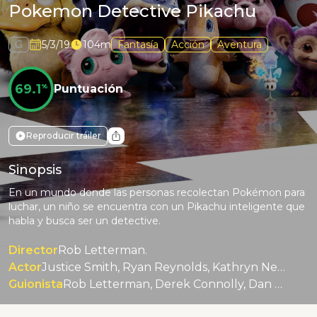
Pokemon Detective Pikachu
G
5/3/19
104m
Fantasía
Acción
Aventura
69.1
%
Puntuación
Reproducir tráiler
Sinopsis
En un mundo donde las personas recolectan Pokémon para
luchar, un niño se encuentra con un Pikachu inteligente que
habla y busca ser un detective.
Director
Rob Letterman.
Actor
Justice Smith, Ryan Reynolds, Kathryn Newton, Bill Nighy, Ken Watanabe, Chris Geere.
Guionista
Rob Letterman, Derek Connolly, Dan Hernandez, Benji Samit.