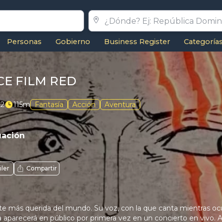
Personas
Gobierno
Business Register
Categoría
CE FILM RED
22
115m
Fantasía
Acción
Aventura
uación
iler
Compartir
te más querida del mundo. Su voz, con la que canta mientras ocu
 aparecerá en público por primera vez en un concierto en vivo. A