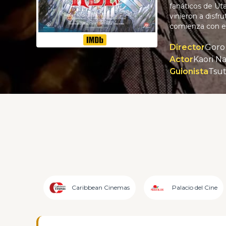
fanáticos de Ut
vinieron a disfr
comienza con el
Director
Goro
Actor
Kaori N
Guionista
Tsut
Caribbean Cinemas
Palacio del Cine