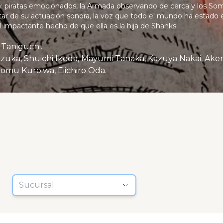
a: piratas emocionados, la Armada observando de cerca y los So
utar de su actuación sonora, la voz que todo el mundo ha estado 
 impactante hecho de que ella es la hija de Shanks.
 Taniguchi.
azuka, Shuichi Ikeda, Mayumi Tanaka, Kazuya Nakai, Ak
omu Kuroiwa, Eiichiro Oda.
Sucursal