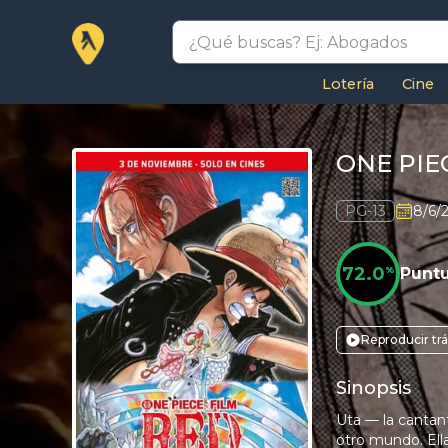
Lotería
Cine
ONE PIE
PG-13
8/6/
72.0
%
Punt
Reproducir trá
Sinopsis
Uta — la cantan
otro mundo. Ella