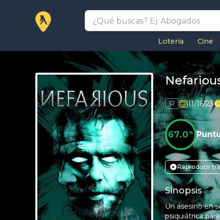
Lotería
Cine
Nefariou
R
11/16/23
67.0
%
Punt
Reproducir trá
Sinopsis
Un asesino en s
psiquiátrica par