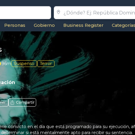
Personas
Gobierno
Business Register
Categoría
s
96m
Suspenso
Terror
uación
iler
Compartir
erie convicto en el día que está programado para su ejecución, 
a determinar si está mentalmente apto para recibir su sentencia.