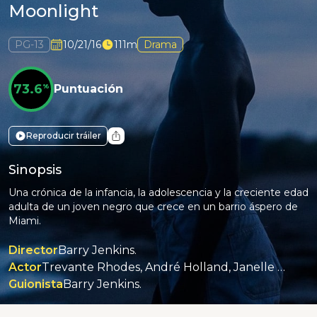
Moonlight
PG-13
10/21/16
111m
Drama
73.6
%
Puntuación
Reproducir tráiler
Sinopsis
Una crónica de la infancia, la adolescencia y la creciente edad
adulta de un joven negro que crece en un barrio áspero de
Miami.
Director
Barry Jenkins.
Actor
Trevante Rhodes, André Holland, Janelle Monáe, Ashton Sanders, Jharrel Jerome, Alex Hibbert.
Guionista
Barry Jenkins.