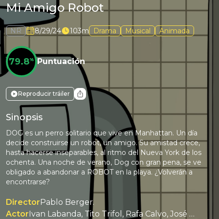
Mi Amigo Robot
NR
8/29/24
103m
Drama
Musical
Animada
79.8
%
Puntuación
Reproducir tráiler
Sinopsis
DOG es un perro solitario que vive en Manhattan. Un día
decide construirse un robot, un amigo. Su amistad crece,
hasta hacerse inseparables, al ritmo del Nueva York de los
ochenta. Una noche de verano, Dog con gran pena, se ve
obligado a abandonar a ROBOT en la playa. ¿Volverán a
encontrarse?
Director
Pablo Berger.
Actor
Ivan Labanda, Tito Trifol, Rafa Calvo, José García Tos, José Luis Mediavilla, Graciela Molina.