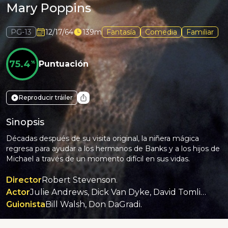
Mary Poppins
PG-13
12/17/64
139m
Fantasía
Comedia
Familiar
75.4
%
Puntuación
Reproducir tráiler
Sinopsis
Décadas después de su visita original, la niñera mágica
regresa para ayudar a los hermanos de Banks y a los hijos de
Michael a través de un momento difícil en sus vidas.
Director
Robert Stevenson.
Actor
Julie Andrews, Dick Van Dyke, David Tomlinson, Glynis Johns, Hermione Baddeley, Karen Dotrice.
Guionista
Bill Walsh, Don DaGradi.