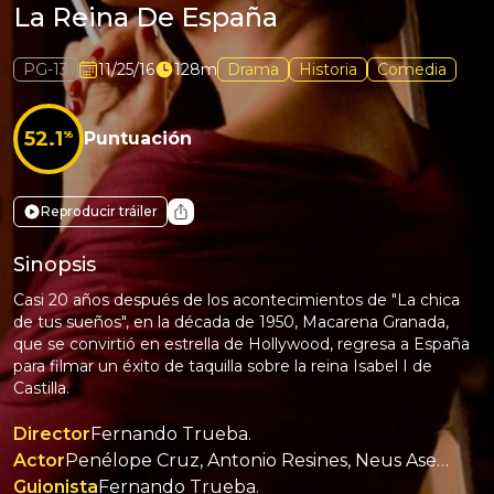
La Reina De España
PG-13
11/25/16
128m
Drama
Historia
Comedia
52.1
%
Puntuación
Reproducir tráiler
Sinopsis
Casi 20 años después de los acontecimientos de "La chica
de tus sueños", en la década de 1950, Macarena Granada,
que se convirtió en estrella de Hollywood, regresa a España
para filmar un éxito de taquilla sobre la reina Isabel I de
Castilla.
Director
Fernando Trueba.
Actor
Penélope Cruz, Antonio Resines, Neus Asensi, Cary Elwes, Mandy Patinkin, Javier Cámara.
Guionista
Fernando Trueba.