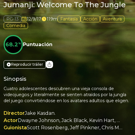
Jumanji: Welcome To The Jungle
PG-13
12/9/17
119m
Fantasía
Acción
Aventura
Comedia
68.2
%
Puntuación
Reproducir tráiler
Sinopsis
Cuatro adolescentes descubren una vieja consola de
videojuegos y literalmente se sienten atraídos por la jungla
del juego convirtiéndose en los avatares adultos que eligen.
Director
Jake Kasdan.
Actor
Dwayne Johnson, Jack Black, Kevin Hart, Karen Gillan, Nick Jonas, Bobby Cannavale.
Guionista
Scott Rosenberg, Jeff Pinkner, Chris McKenna, Erik Sommers.