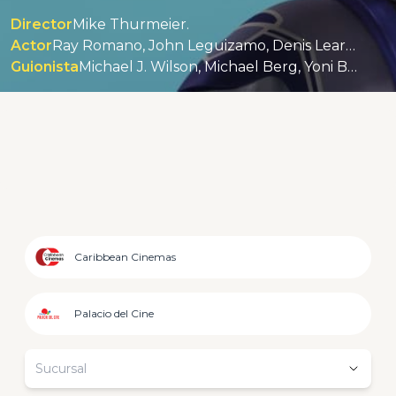
Director
Mike Thurmeier.
Actor
Ray Romano, John Leguizamo, Denis Leary, Queen Latifah, Seann William Scott, Josh Peck.
Guionista
Michael J. Wilson, Michael Berg, Yoni Brenner.
Caribbean Cinemas
Palacio del Cine
Sucursal