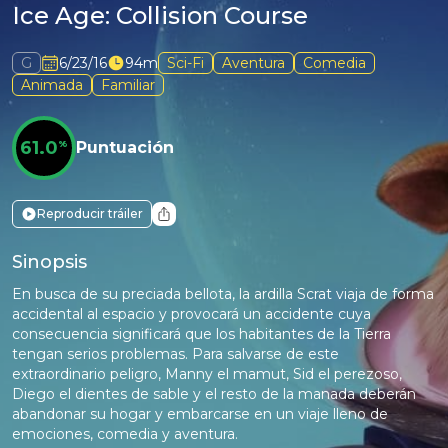
Ice Age: Collision Course
G
6/23/16
94m
Sci-Fi
Aventura
Comedia
Animada
Familiar
61.0
%
Puntuación
Reproducir tráiler
Sinopsis
En busca de su preciada bellota, la ardilla Scrat viaja de forma
accidental al espacio y provocará un accidente cuya
consecuencia significará que los habitantes de la Tierra
tengan serios problemas. Para salvarse de este
extraordinario peligro, Manny el mamut, Sid el perezoso,
Diego el dientes de sable y el resto de la manada deberán
abandonar su hogar y embarcarse en un viaje lleno de
emociones, comedia y aventura.