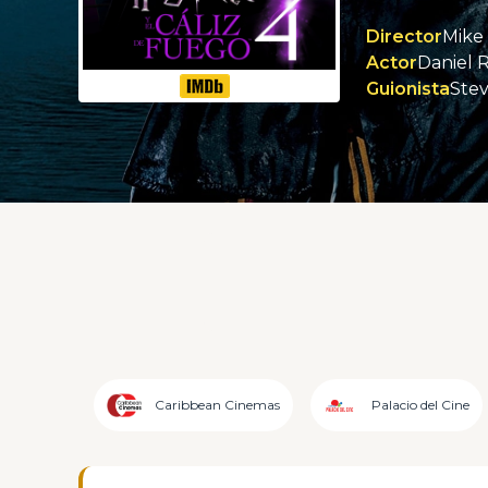
Director
Mike
Actor
Daniel 
Guionista
Stev
Caribbean Cinemas
Palacio del Cine