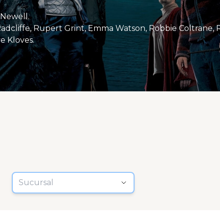
 Newell.
Radcliffe, Rupert Grint, Emma Watson, Robbie Coltrane,
e Kloves.
Sucursal