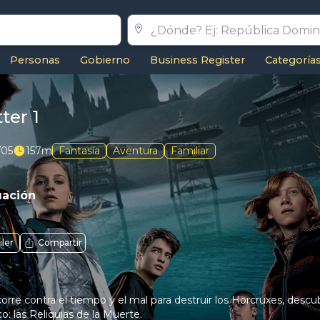
Personas
Gobierno
Business Register
Categoría
ter 1
/05
157m
Fantasía
Aventura
Familiar
uación
iler
Compartir
orre contra el tiempo y el mal para destruir los Horcruxes, descu
: las Reliquias de la Muerte.