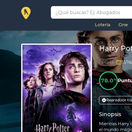
Lotería
Cine
Harry Pot
PG-13
11/16
78.0
%
Punt
Reproducir trá
Sinopsis
Mientras Harry c
el mundo mágico