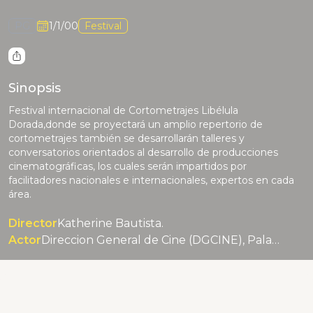
PG
1/1/00
Festival
Sinopsis
Festival internacional de Cortometrajes Libélula
Dorada,donde se proyectará un amplio repertorio de
cortometrajes también se desarrollarán talleres y
conversatorios orientados al desarrollo de producciones
cinematográficas, los cuales serán impartidos por
facilitadores nacionales e internacionales, expertos en cada
área.
Director
Katherine Bautista.
Actor
Direccion General de Cine (DGCINE), Palacio del Cine y La Fundación Integral de Ayuda y Solidaridad (FIAS)..