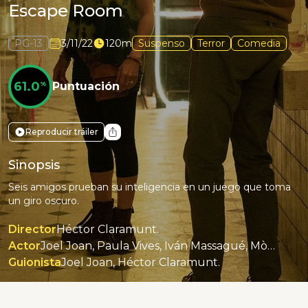
Escape Room
PG-13
3/11/22
120m
Suspenso
Terror
Comedia
61.0
%
Puntuación
Reproducir tráiler
Sinopsis
Seis amigos prueban su inteligencia en un juego que toma
un giro oscuro.
Director
Héctor Claramunt.
Actor
Joel Joan, Paula Vives, Iván Massagué, Mònica Pérez, Ferran Carvajal, Jordi Boixaderas.
Guionista
Joel Joan, Héctor Claramunt.