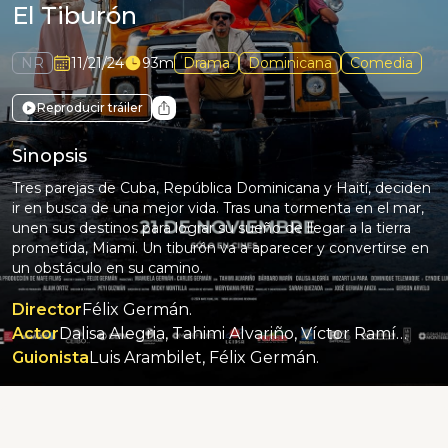
El Tiburón
NR
11/21/24
93m
Drama
Dominicana
Comedia
Reproducir tráiler
Sinopsis
Tres parejas de Cuba, República Dominicana y Haití, deciden
ir en busca de una mejor vida. Tras una tormenta en el mar,
unen sus destinos para lograr su sueño de llegar a la tierra
prometida, Miami. Un tiburón va a aparecer y convertirse en
un obstáculo en su camino.
Director
Félix Germán.
Actor
Dalisa Alegria, Tahimi Alvariño, Víctor Ramírez, Cyndie Lundy, Mozart La Para, Andrés Curbelo, Dominique Telemaque, Bárbaro Marín.
Guionista
Luis Arambilet, Félix Germán.