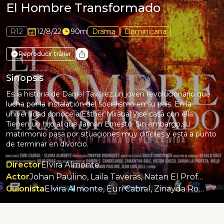
El Hombre Transformado
R12
12/8/22
90m
Drama
Dominicana
Reproducir tráiler
Sinopsis
Es la historia de Daniel Tavárez,un joven revolucionario que
lucha por la instalación del socialismo en su país. En la
universidad conoce a Esther Mirabal y se casa con ella.
Tienen un hijo al que llaman Ernesto. Sin embargo,su
matrimonio pasa por situaciones muy difíciles y está a punto
de terminar en divorcio.
Director
Elvira Almonte.
Actor
Johan Paulino, Laila Taveras, Natan El Profeta, Ramón Emilio Candelario, Teo Terrero.
Guionista
Elvira Almonte, Euri Cabral, Zinayda Rodríguez.