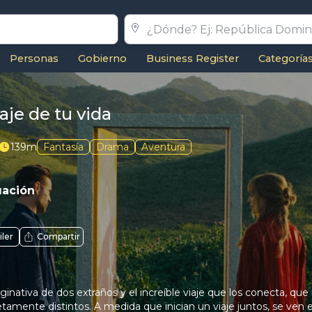
Personas
Gobierno
Business Register
Categoría
iaje de tu vida
139m
Fantasía
Drama
Aventura
uación
iler
Compartir
ginativa de dos extraños y el increíble viaje que los conecta, qu
mente distintos. A medida que inician un viaje juntos, se ven e