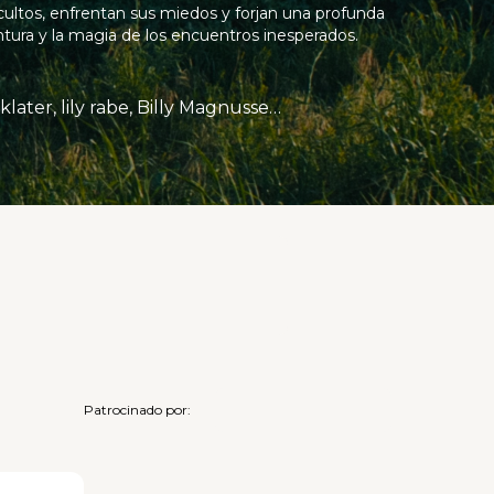
cultos, enfrentan sus miedos y forjan una profunda
tura y la magia de los encuentros inesperados.
Colin Farrell, Margot Robbie, Phoebe Waller-Puente, Hamish Linklater, lily rabe, Billy Magnussen, Yuvi Hecht, Shelby Simmons, Jodie Turner-Smith, Sara Gadón.
Patrocinado por: