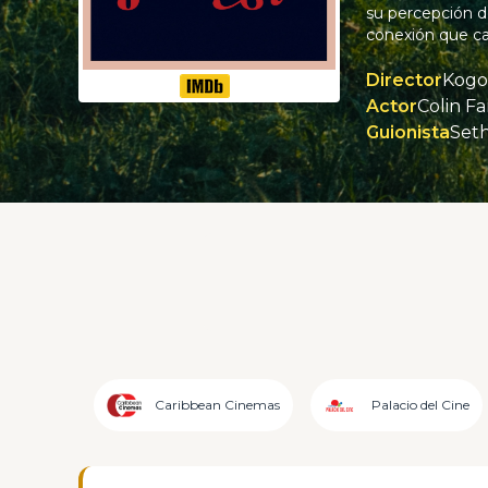
su percepción d
conexión que ca
Director
Kogo
Actor
Guionista
Seth
Caribbean Cinemas
Palacio del Cine