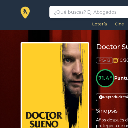
Lotería
Cine
Doctor S
PG-13
10/3
71.4
%
Punt
Reproducir trá
Sinopsis
Años después de
protegerla de u