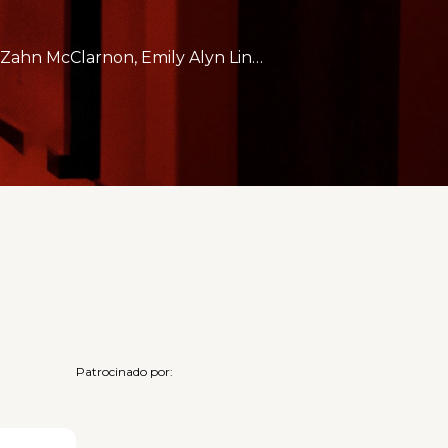
Ewan McGregor, Kyliegh Curran, Rebecca Ferguson, Cliff Curtis, Zahn McClarnon, Emily Alyn Lind.
Patrocinado por: