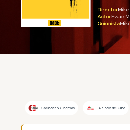
Director
Mike
Actor
Guionista
Mike
Caribbean Cinemas
Palacio del Cine