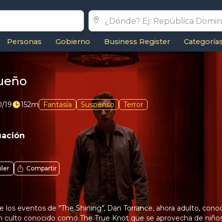
Personas
Gobierno
Business Register
Categoría
ueño
0/19
152m
Fantasía
Suspenso
Terror
uación
iler
Compartir
 los eventos de "The Shining", Dan Torrance, ahora adulto, conoc
n culto conocido como The True Knot que se aprovecha de niño