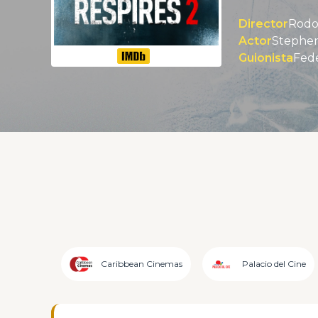
Director
Rodo
Actor
Guionista
Fede
Caribbean Cinemas
Palacio del Cine