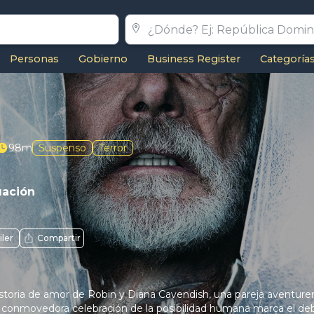
Personas
Gobierno
Business Register
Categoría
98m
Suspenso
Terror
uación
iler
Compartir
historia de amor de Robin y Diana Cavendish, una pareja aventure
 conmovedora celebración de la posibilidad humana marca el deb