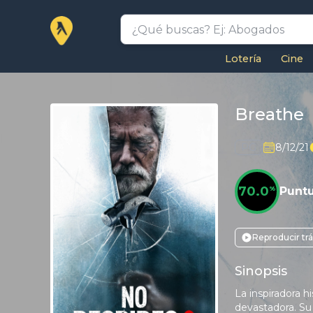
Lotería
Cine
Breathe
PG
8/12/21
70.0
%
Punt
Reproducir trá
Sinopsis
La inspiradora 
devastadora. Su