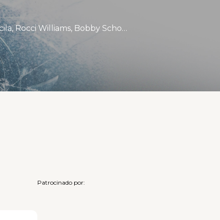
Stephen Lang, Brendan Sexton III, Madelyn Grace, Stephanie Arcila, Rocci Williams, Bobby Schofield.
Patrocinado por: