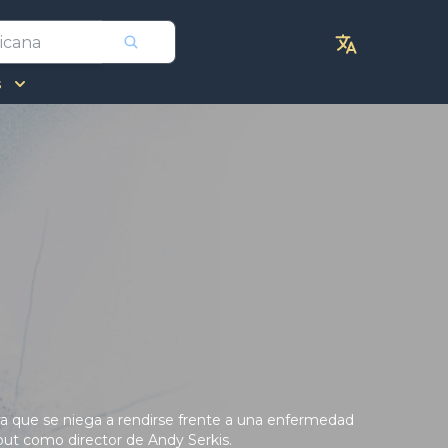
s
ra que se niega a rendirse frente a una enfermedad
ut como director de Andy Serkis.