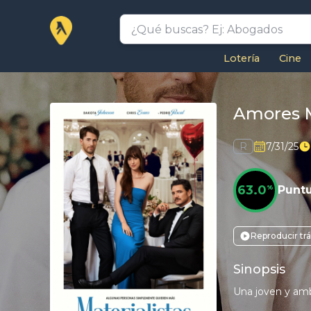
Lotería
Cine
Amores M
R
7/31/25
63.0
%
Punt
Reproducir trá
Sinopsis
Una joven y amb