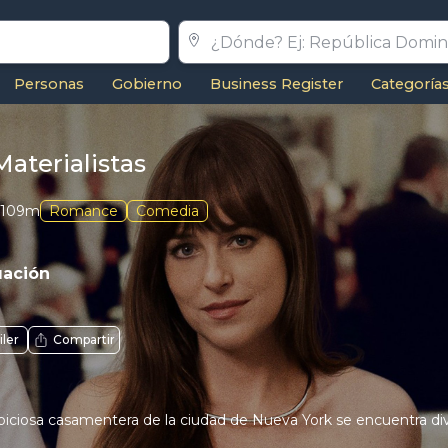
Personas
Gobierno
Business Register
Categoría
aterialistas
109m
Romance
Comedia
uación
iler
Compartir
iciosa casamentera de la ciudad de Nueva York se encuentra divi