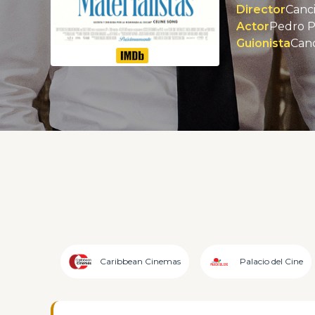
Director
Canci
Actor
Guionista
Canc
Caribbean Cinemas
Palacio del Cine