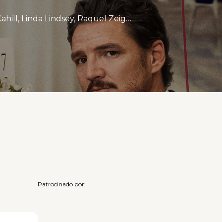
Pedro Pascal, Chris Evans, dakota johnson, Marín Irlanda, Eddie Cahill, Linda Lindsey, Raquel Zeiger-Haag, Luisa Jacobson, Dasha Nekrásova, Sawyer Spielberg.
Patrocinado por: