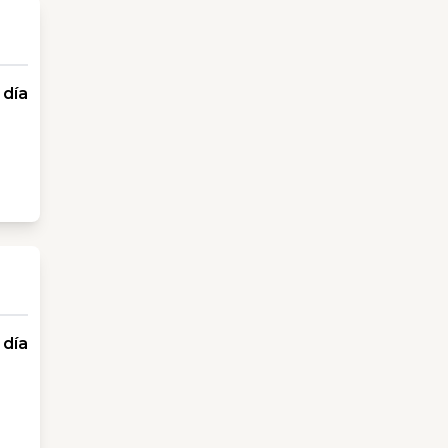
 día
 día