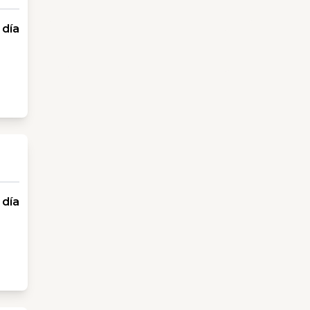
 día
 día