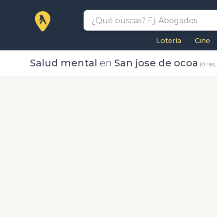
Lotería
Cine
Salud mental
en
San jose de ocoa
(0 res