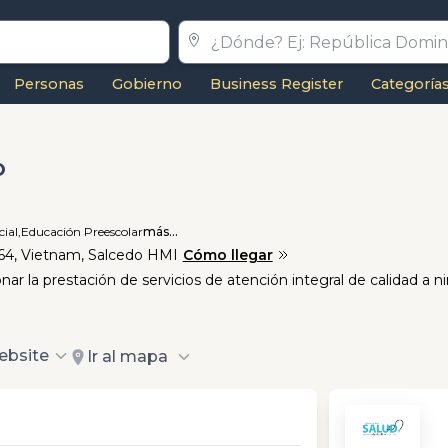
Personas
Gobierno
Business Register
Categoría
o
ial,
Educación Preescolar
más...
 64, Vietnam, Salcedo HMI
Cómo llegar
r la prestación de servicios de atención integral de calidad a ni
ebsite
Ir al mapa