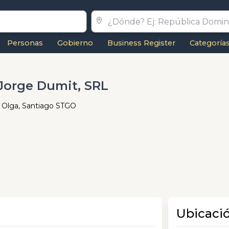
Personas
Gobierno
Business Register
Categoría
 Jorge Dumit, SRL
la Olga, Santiago STGO
Ubicaci