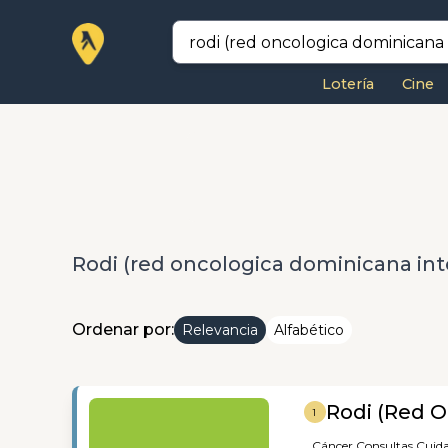
Lotería
Cine
Rodi (red oncologica dominicana int
Ordenar por:
Relevancia
Alfabético
Rodi (Red O
1
Cáncer,
Consultas,
Cuida