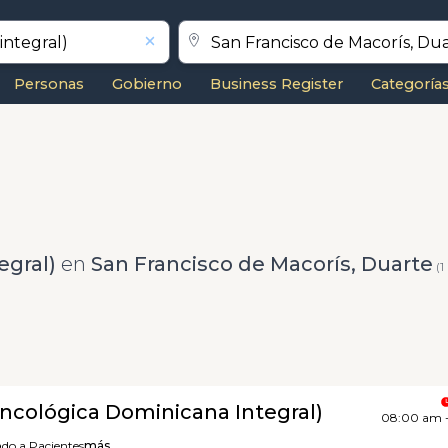
Personas
Gobierno
Business Register
Categoría
egral)
en
San Francisco de Macorís, Duarte
(1
ncológica Dominicana Integral)
08:00 am 
do a Pacientes
más...