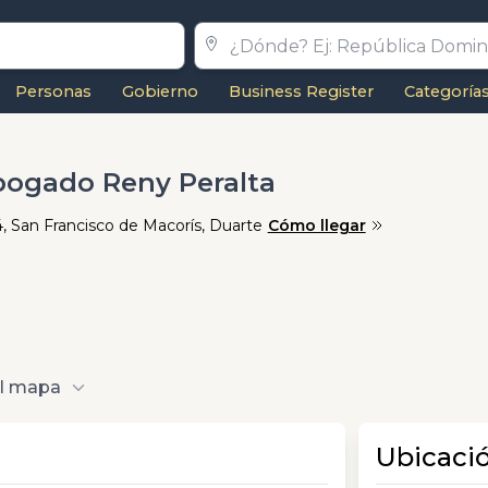
Personas
Gobierno
Business Register
Categoría
bogado Reny Peralta
, San Francisco de Macorís, Duarte
Cómo llegar
al mapa
Ubicaci