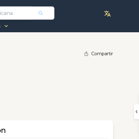
s
Compartir
ón