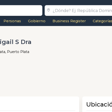
Personas
Gobierno
Business Register
Categoría
gail S Dra
lata, Puerto Plata
Ubicaci