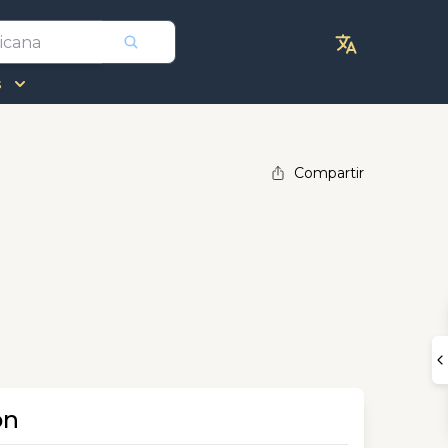
s
Compartir
ón