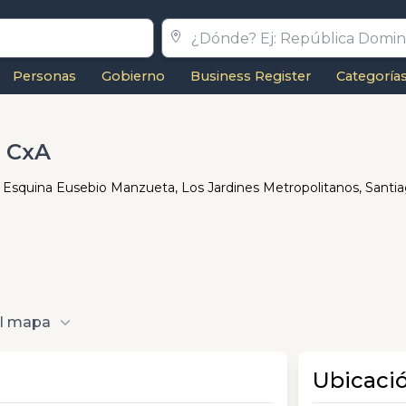
Personas
Gobierno
Business Register
Categoría
o CxA
, Esquina Eusebio Manzueta, Los Jardines Metropolitanos, Santi
al mapa
Ubicaci