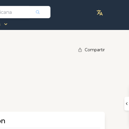
s
Compartir
ón