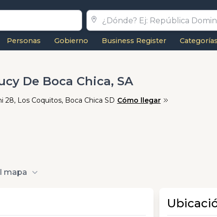
Personas
Gobierno
Business Register
Categoría
oucy De Boca Chica, SA
ini 28, Los Coquitos, Boca Chica SD
Cómo llegar
al mapa
Ubicaci