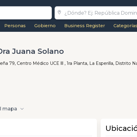
Personas
Gobierno
Business Register
Categoría
Dra Juana Solano
a 79, Centro Médico UCE lll , 1ra Planta, La Esperilla, Distrito N
al mapa
Ubicaci