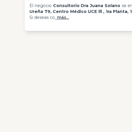
El negocio
Consultorio Dra Juana Solano
se en
Ureña 79, Centro Médico UCE lll , 1ra Planta, 1
Si deseas co
más...