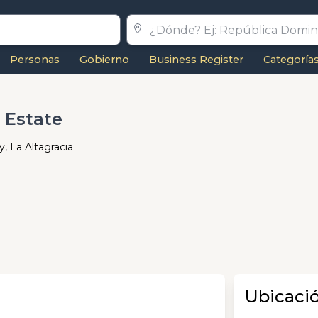
Personas
Gobierno
Business Register
Categoría
 Estate
, La Altagracia
Ubicaci