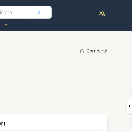
s
Compartir
ón