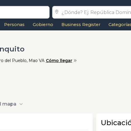
Personas
Gobierno
Business Register
Categoría
anquito
tro del Pueblo, Mao VA
Cómo llegar
al mapa
Ubicaci