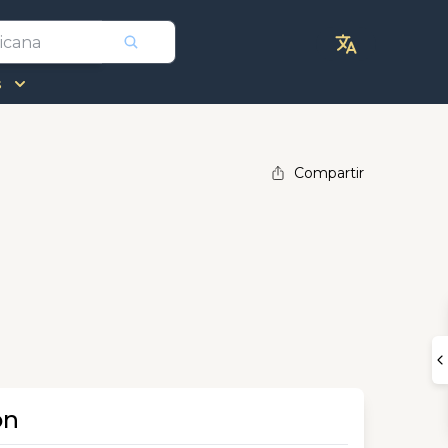
s
Compartir
ón