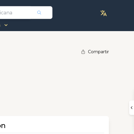
s
Compartir
ón