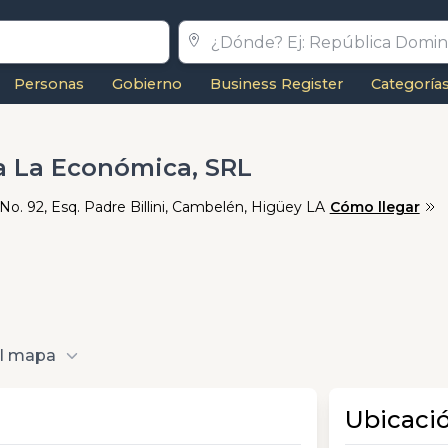
Personas
Gobierno
Business Register
Categoría
a La Económica, SRL
 No. 92, Esq. Padre Billini, Cambelén, Higüey LA
Cómo llegar
al mapa
Ubicaci