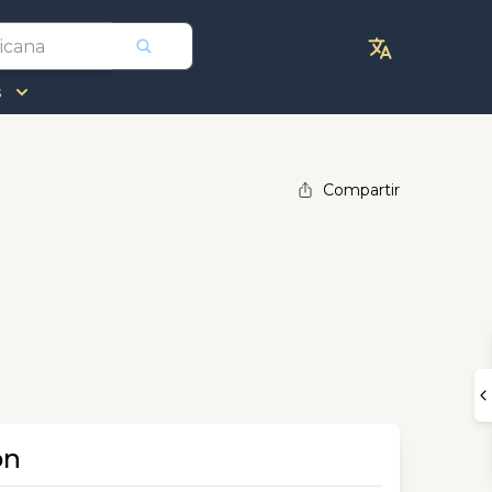
s
Compartir
ón