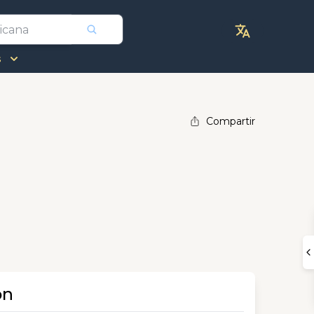
s
Compartir
ón