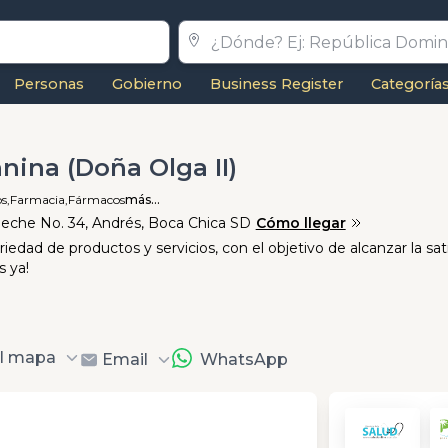
Personas
Gobierno
Business Register
Categoría
nina (Doña Olga II)
s,
Farmacia,
Fármacos
más...
neche No. 34, Andrés, Boca Chica SD
Cómo llegar
edad de productos y servicios, con el objetivo de alcanzar la sat
s ya!
al mapa
Email
WhatsApp